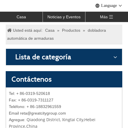
Language
Casa
Noticias y Eventos
Más
Usted está aquí:
Casa
»
Productos
»
dobladora
automática de armaduras
Lista de categoría
Contáctenos
Tel: + 86-0319-520618
Fax: + 86-0319-7311127
Teléfono: + 86-18832961559
Email reta
@
greatcitygroup.com
Qiaodong District, Xingtai City,Hebei
Agregue:
Province.China