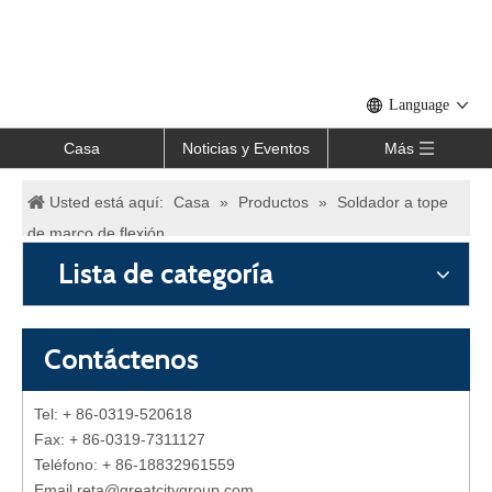
Language
Casa
Noticias y Eventos
Más
Usted está aquí:
Casa
»
Productos
»
Soldador a tope
de marco de flexión
Lista de categoría
Contáctenos
Tel: + 86-0319-520618
Fax: + 86-0319-7311127
Teléfono: + 86-18832961559
Email reta
@
greatcitygroup.com