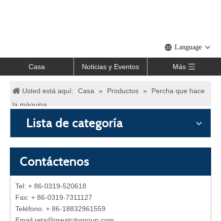
Language
Casa
Noticias y Eventos
Más
Usted está aquí:
Casa
»
Productos
»
Percha que hace
la máquina
Lista de categoría
Contáctenos
Tel: + 86-0319-520618
Fax: + 86-0319-7311127
Teléfono: + 86-18832961559
Email reta
@
greatcitygroup.com