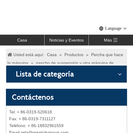
Language
Casa
Noticias y Eventos
Más
Usted está aquí:
Casa
»
Productos
»
Percha que hace
la máquina
»
gancho de suspensión y otra máquina de
gancho
Lista de categoría
Contáctenos
Tel: + 86-0319-520618
Fax: + 86-0319-7311127
Teléfono: + 86-18832961559
Email reta
@
greatcitygroup.com