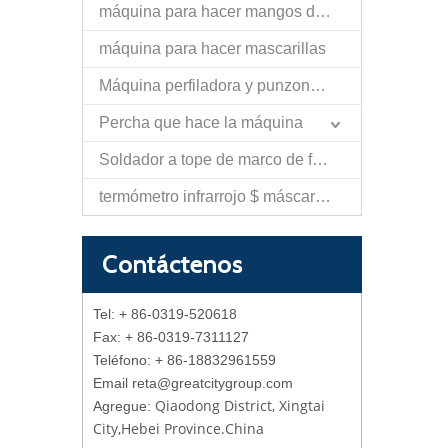
máquina para hacer mangos de rodillo de pintura
máquina para hacer mascarillas
Máquina perfiladora y punzonadora de tiras planas
Percha que hace la máquina
Soldador a tope de marco de flexión
termómetro infrarrojo $ máscara de la máquina
Contáctenos
Tel: + 86-0319-520618
Fax: + 86-0319-7311127
Teléfono: + 86-18832961559
Email reta
@
greatcitygroup.com
Qiaodong District, Xingtai
Agregue:
City,Hebei Province.China