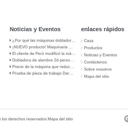
Noticias y Eventos
enlaces rápidos
¿Por qué las máquinas dobladoras de alambre de acero Greatcity utilizan servomotores?
Casa
¡NUEVO producto! Maquinaria Greatcity Máquina reductora de diámetro de barra de acero doble
Productos
El cliente de Perú modificó la máquina dobladora automática de estribos de barras de refuerzo R6 cnc
Noticias y Eventos
Dobladora de alambre 2d personalizada Greatcity
Contáctenos
Precio de la máquina que reduce el diámetro de la barra de acero del cabezal doble del nuevo producto de Greatcity
Sobre nosotros
Prueba de pieza de trabajo Darwing para cliente de Rusia
Mapa del sitio
os los derechos reservados.
Mapa del sitio