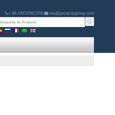

+ 86-18832961559
 reta
@greatcitygroup.com