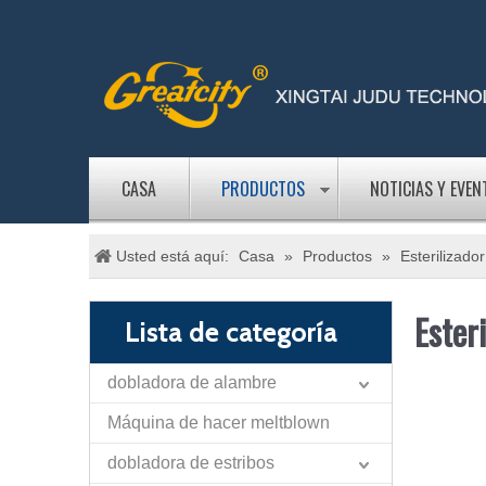
CASA
PRODUCTOS
NOTICIAS Y EVEN
Usted está aquí:
Casa
»
Productos
»
Esterilizado
Esteri
Lista de categoría
dobladora de alambre
Máquina de hacer meltblown
dobladora de estribos