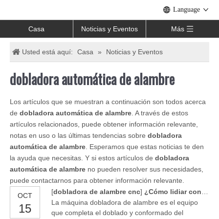
Language
Casa
Noticias y Eventos
Más
Usted está aquí:
Casa
»
Noticias y Eventos
dobladora automática de alambre
Los artículos que se muestran a continuación son todos acerca
de
dobladora automática de alambre
. A través de estos
artículos relacionados, puede obtener información relevante,
notas en uso o las últimas tendencias sobre
dobladora
automática de alambre
. Esperamos que estas noticias te den
la ayuda que necesitas. Y si estos artículos de
dobladora
automática de alambre
no pueden resolver sus necesidades,
puede contactarnos para obtener información relevante.
[
dobladora de alambre cnc
]
¿Cómo lidiar con la alarma cuando la máquina dobladora de alambre de acero está funcionando?
OCT
La máquina dobladora de alambre es el equipo
15
que completa el doblado y conformado del